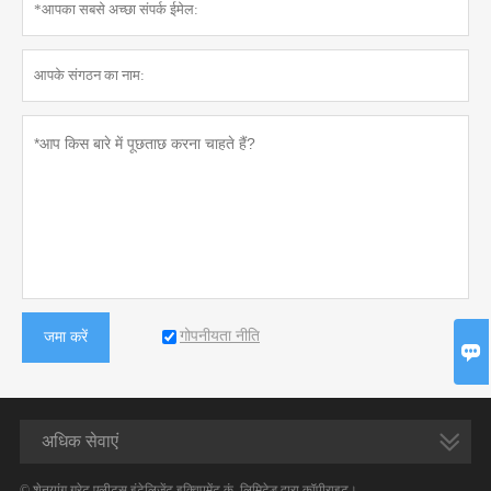
गोपनीयता नीति
जमा करें

अधिक सेवाएं
© शेनयांग ग्रेट एलीट्स इंटेलिजेंट इक्विपमेंट कं, लिमिटेड द्वारा कॉपीराइट।